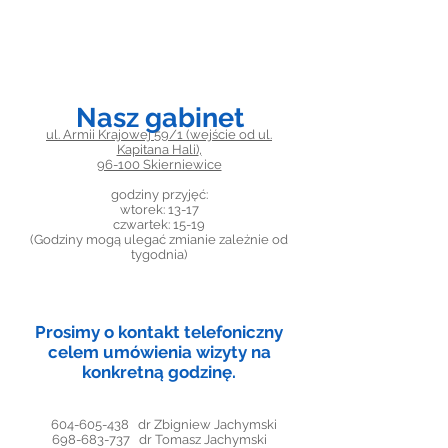
Nasz gabinet
ul. Armii Krajowej 59/1 (wejście od ul.
Kapitana Hali)
,
96-100 Skierniewice
godziny przyjęć:
wtorek: 13-17
czwartek: 15-19
(Godziny mogą ulegać zmianie zależnie od
tygodnia)
Prosimy o kontakt telefoniczny
celem umówienia wizyty na
konkretną godzinę.
604-605-438
dr Zbigniew Jachymski
698-683-737
dr Tomasz Jachymski