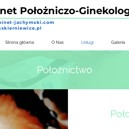
net Położniczo-Ginekolo
inet-jachymski.com
skierniewice.pl
Strona główna
O Nas
Usługi
Galeria
Położnictwo
Poł