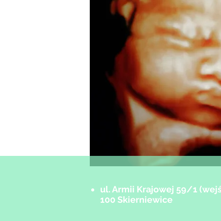
ul. Armii Krajowej 59/1 (wejś
100 Skierniewice