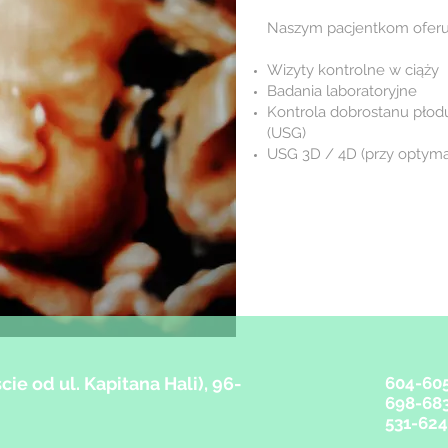
Naszym pacjentkom oferu
Wizyty kontrolne w ciąży
Badania laboratoryjne
Kontrola dobrostanu pło
(USG)
USG 3D / 4D (przy optym
cie od ul. Kapitana Hali), 96-
604-60
698-68
531-62