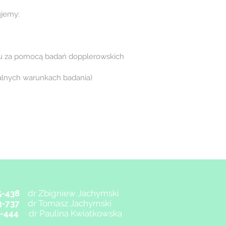
jemy:
du za pomocą badań dopplerowskich
alnych warunkach badania)
5-438
dr Zbigniew Jachymski
3-737
dr Tomasz Jachymski
4-444
dr Paulina Kwiatkowska